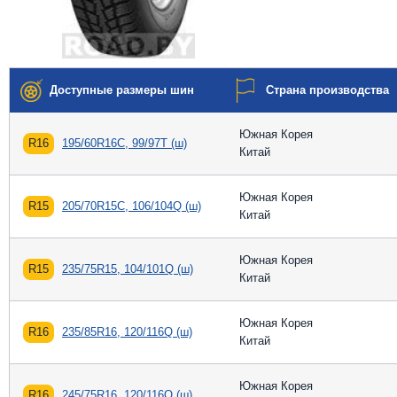
Доступные размеры шин
Страна производства
Южная Корея
R16
195/60R16C, 99/97T (ш)
Китай
Южная Корея
R15
205/70R15C, 106/104Q (ш)
Китай
Южная Корея
R15
235/75R15, 104/101Q (ш)
Китай
Южная Корея
R16
235/85R16, 120/116Q (ш)
Китай
Южная Корея
R16
245/75R16, 120/116Q (ш)