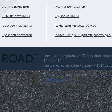
Летние покрышки
Резина для джипов
Зимние автошины
Грузовые шины
Всесезонные шины
Шины для микроавтобусов
Грязевой протектор
Колесные диски для микроавтобуса
Частное предприятие "Город шин" заре
14.02.2014.
Свидетельство о регистрации 191452
26.10.2010.
Оплата производится в белорусских р
для покупателя.