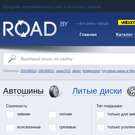
Продажа автомобильных шин и колёсных дисков
— все шины города
Главная
Каталог
Например:
255/45R20
,
265/40R22
,
зима R21
,
alutec
,
bridgestone
,
грузовые шины в Ми
Автошины
Литые диски
Сезонность:
Тип покрышки:
зимние
летние
только для ми
всесезонные
грязевые
только усилен