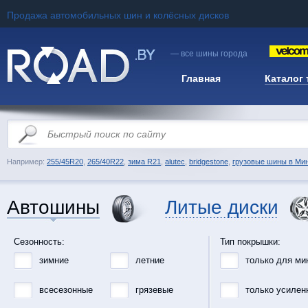
Продажа автомобильных шин и колёсных дисков
— все шины города
Главная
Каталог
Например:
255/45R20
,
265/40R22
,
зима R21
,
alutec
,
bridgestone
,
грузовые шины в Ми
Автошины
Литые диски
Сезонность:
Тип покрышки:
зимние
летние
только для ми
всесезонные
грязевые
только усилен