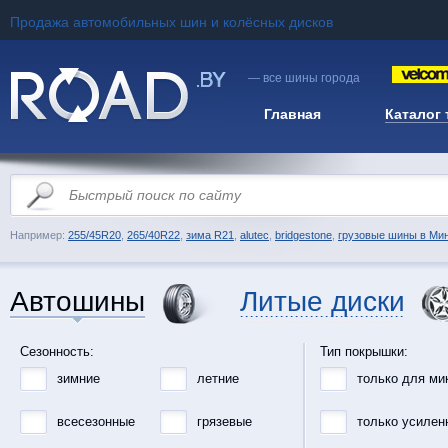
Продажа автомобильных шин и колёсных дисков
— все шины города
Главная
Каталог
Например:
255/45R20
,
265/40R22
,
зима R21
,
alutec
,
bridgestone
,
грузовые шины в Ми
Автошины
Литые диски
Сезонность:
Тип покрышки:
зимние
летние
только для ми
всесезонные
грязевые
только усилен