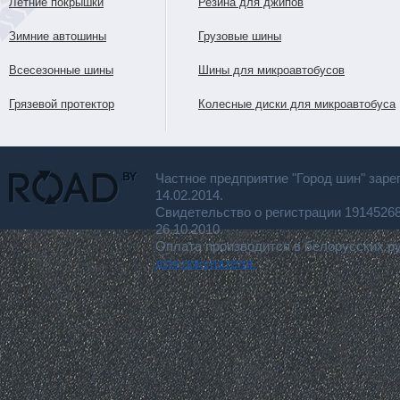
Летние покрышки
Резина для джипов
Зимние автошины
Грузовые шины
Всесезонные шины
Шины для микроавтобусов
Грязевой протектор
Колесные диски для микроавтобуса
Частное предприятие "Город шин" заре
14.02.2014.
Свидетельство о регистрации 191452
26.10.2010.
Оплата производится в белорусских р
для покупателя.