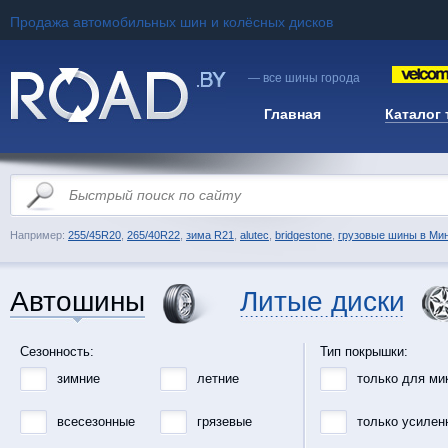
Продажа автомобильных шин и колёсных дисков
— все шины города
Главная
Каталог
Например:
255/45R20
,
265/40R22
,
зима R21
,
alutec
,
bridgestone
,
грузовые шины в Ми
Автошины
Литые диски
Сезонность:
Тип покрышки:
зимние
летние
только для ми
всесезонные
грязевые
только усилен