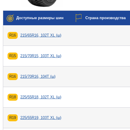
Доступные размеры шин
Страна производства
R16
215/65R16, 102T XL (ш)
R15
215/70R15, 103T XL (ш)
R16
215/70R16, 104T (ш)
R18
225/55R18, 102T XL (ш)
R19
225/55R19, 103T XL (ш)