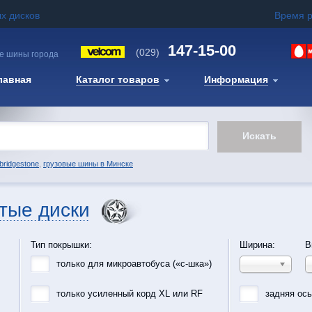
х дисков
Время 
147-15-00
(029)
е шины города
лавная
Каталог товаров
Информация
bridgestone
,
грузовые шины в Минске
тые диски
Тип покрышки:
Ширина:
В
только для микроавтобуса («с-шка»)
только усиленный корд XL или RF
задняя ос