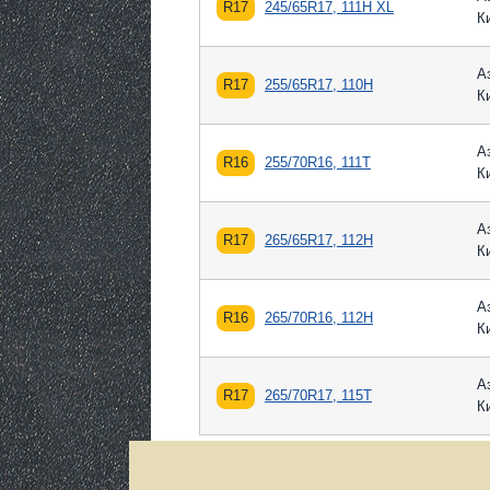
R17
245/65R17, 111H XL
К
А
R17
255/65R17, 110H
К
А
R16
255/70R16, 111T
К
А
R17
265/65R17, 112H
К
А
R16
265/70R16, 112H
К
А
R17
265/70R17, 115T
К