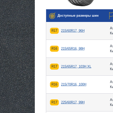
Доступные размеры шин
А
R17
215/60R17, 96H
К
А
R16
215/65R16, 98H
К
А
R17
215/65R17, 103H XL
К
А
R16
215/70R16, 100H
К
А
R17
225/60R17, 99H
К