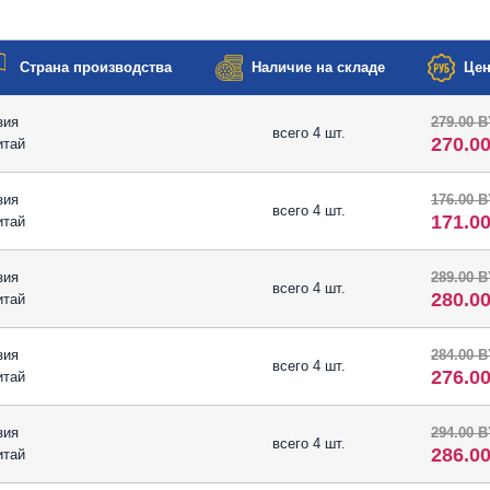
Страна производства
Наличие на складе
Цен
зия
279.00 
всего 4 шт.
270.0
итай
зия
176.00 
всего 4 шт.
171.0
итай
зия
289.00 
всего 4 шт.
280.0
итай
зия
284.00 
всего 4 шт.
276.0
итай
зия
294.00 
всего 4 шт.
286.0
итай