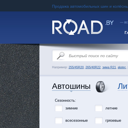
Продажа автомобильных шин и колёсны
— вс
Г
Например:
255/45R20
,
265/40R22
,
зима R21
,
alutec
,
Автошины
Ли
Сезонность:
зимние
летние
всесезонные
грязевые