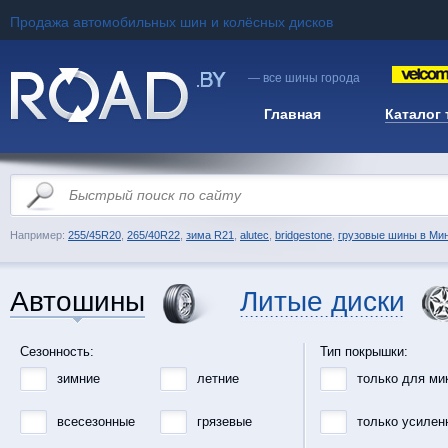
Продажа автомобильных шин и колёсных дисков
— все шины города
Главная
Каталог
Например:
255/45R20
,
265/40R22
,
зима R21
,
alutec
,
bridgestone
,
грузовые шины в Ми
Автошины
Литые диски
Сезонность:
Тип покрышки:
зимние
летние
только для ми
всесезонные
грязевые
только усилен