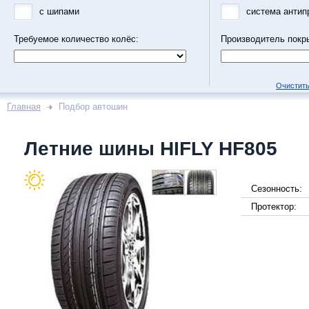
с шипами
система антип
Требуемое количество колёс:
Производитель покр
Очистить
Главная
Подбор автошин
Летние шины HIFLY HF805
Сезонность:
Протектор: