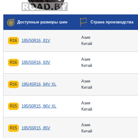
Доступные размеры шин
Страна производства
Азия
R16
185/50R16, 81V
Китай
Азия
R16
185/55R16, 83V
Китай
Азия
R16
195/45R16, 84V XL
Китай
Азия
R15
195/50R15, 86V XL
Китай
Азия
R15
195/55R15, 85V
Китай