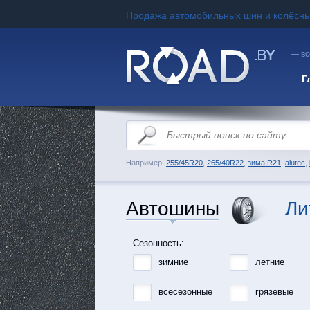
Продажа автомобильных шин и колёсны
— вс
Г
Например:
255/45R20
,
265/40R22
,
зима R21
,
alutec
,
Автошины
Ли
Сезонность:
зимние
летние
всесезонные
грязевые