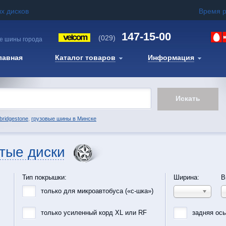
х дисков
Время 
147-15-00
(029)
е шины города
лавная
Каталог товаров
Информация
bridgestone
,
грузовые шины в Минске
тые диски
Тип покрышки:
Ширина:
В
только для микроавтобуса («с-шка»)
только усиленный корд XL или RF
задняя ос