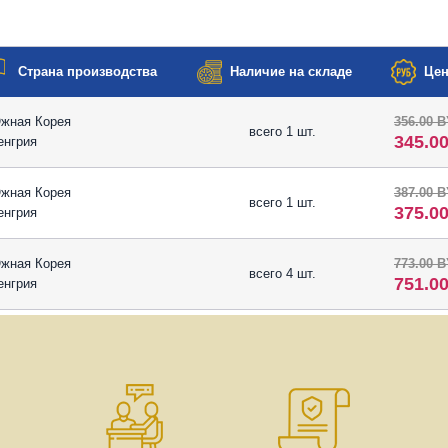
Страна производства
Наличие на складе
Цен
жная Корея
356.00 
всего 1 шт.
345.0
енгрия
жная Корея
387.00 
всего 1 шт.
375.0
енгрия
жная Корея
773.00 
всего 4 шт.
751.0
енгрия