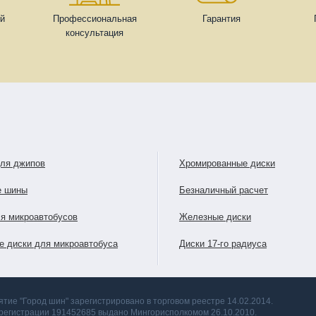
ей
Профессиональная
Гарантия
консультация
для джипов
Хромированные диски
е шины
Безналичный расчет
я микроавтобусов
Железные диски
е диски для микроавтобуса
Диски 17-го радиуса
тие "Город шин" зарегистрировано в торговом реестре 14.02.2014.
 регистрации 191452685 выдано Мингорисполкомом 26.10.2010.