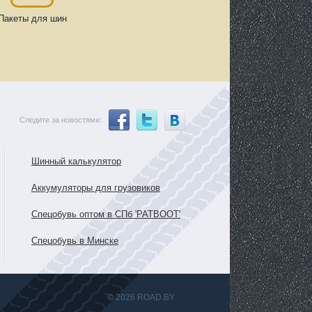
Пакеты для шин
Следите за новостями:
Шинный калькулятор
Аккумуляторы для грузовиков
Спецобувь оптом в СПб 'PATBOOT'
Спецобувь в Минске
© 2026 ROAD.BY