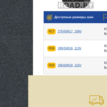
Доступные размеры шин
Ю
R17
275/55R17, 109V
В
Ю
R18
285/55R18, 113V
В
Ю
R18
285/60R18, 116V
В