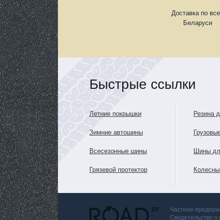
Доставка по вс
Беларуси
Быстрые ссылки
Летние покрышки
Резина 
Зимние автошины
Грузовы
Всесезонные шины
Шины дл
Грязевой протектор
Колесны
Частное предприя
Свидетельство о