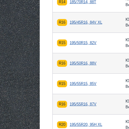
R14
185/70R14, 88T
В
Ю
R16
195/45R16, 84V XL
В
Ю
R15
195/50R15, 82V
В
Ю
R16
195/50R16, 88V
В
Ю
R15
195/55R15, 85V
В
Ю
R16
195/55R16, 87V
В
Ю
R20
195/55R20, 95H XL
В