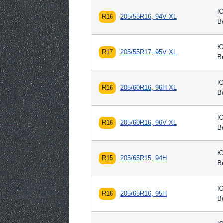
Ю
R16
205/55R16, 94V XL
В
Ю
R17
205/55R17, 95V XL
В
Ю
R16
205/60R16, 96H XL
В
Ю
R16
205/60R16, 96V XL
В
Ю
R15
205/65R15, 94H
В
Ю
R16
205/65R16, 95H
В