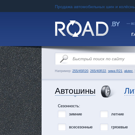
Продажа автомобильных шин и колёсны
— вс
Г
Например:
255/45R20
,
265/40R22
,
зима R21
,
alutec
,
Автошины
Ли
Сезонность:
зимние
летние
всесезонные
грязевые