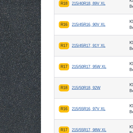
Ю
R18
215/40R18, 89V XL
В
Ю
R16
215/45R16, 90V XL
В
Ю
R17
215/45R17, 91Y XL
В
Ю
R17
215/50R17, 95W XL
В
Ю
R18
215/50R18, 92W
В
Ю
R16
215/55R16, 97V XL
В
Ю
R17
215/55R17, 98W XL
В