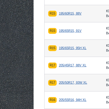
Ю
R15
195/60R15, 88V
В
Ю
R15
195/65R15, 91V
В
Ю
R15
195/65R15, 95H XL
В
Ю
R17
205/45R17, 88V XL
В
Ю
R17
205/50R17, 93W XL
В
Ю
R16
205/55R16, 94H XL
В