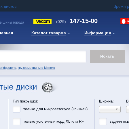
х дисков
Время 
147-15-00
(029)
е шины города
лавная
Каталог товаров
Информация
bridgestone
,
грузовые шины в Минске
тые диски
Тип покрышки:
Ширина:
В
только для микроавтобуса («с-шка»)
только усиленный корд XL или RF
задняя ос