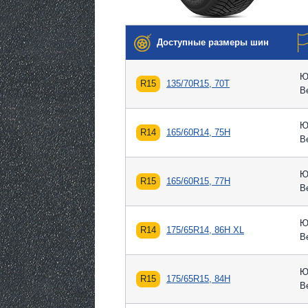
Доступные размеры шин
Ю
R15
135/70R15, 70T
В
Ю
R14
165/60R14, 75H
В
Ю
R15
165/60R15, 77H
В
Ю
R14
175/65R14, 86H XL
В
Ю
R15
175/65R15, 84H
В