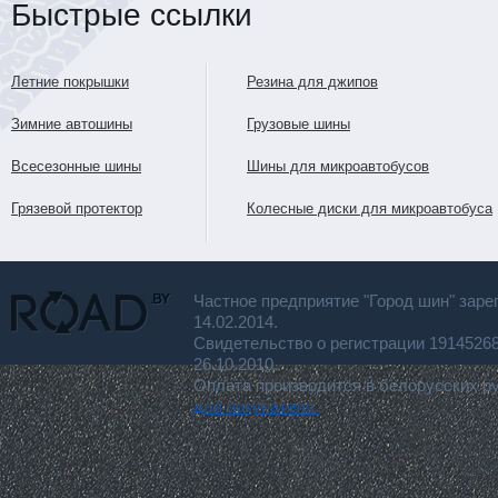
Быстрые ссылки
Летние покрышки
Резина для джипов
Зимние автошины
Грузовые шины
Всесезонные шины
Шины для микроавтобусов
Грязевой протектор
Колесные диски для микроавтобуса
Частное предприятие "Город шин" заре
14.02.2014.
Свидетельство о регистрации 191452
26.10.2010.
Оплата производится в белорусских р
для покупателя.