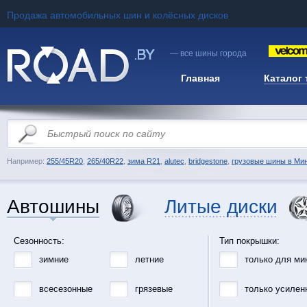
Продажа автомобильных шин и колёсных дисков
— все шины города
Главная
Каталог
Например:
255/45R20
,
265/40R22
,
зима R21
,
alutec
,
bridgestone
,
грузовые шины в Ми
Автошины
Литые диски
Сезонность:
Тип покрышки:
зимние
летние
только для ми
всесезонные
грязевые
только усилен