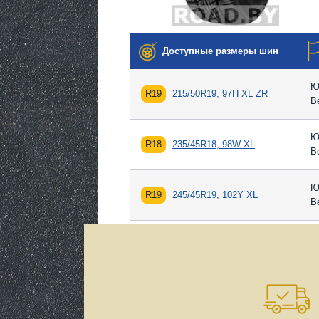
Доступные размеры шин
Ю
R19
215/50R19, 97H XL ZR
В
Ю
R18
235/45R18, 98W XL
В
Ю
R19
245/45R19, 102Y XL
В