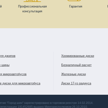
ей
Профессиональная
Гарантия
консультация
для джипов
Хромированные диски
е шины
Безналичный расчет
я микроавтобусов
Железные диски
е диски для микроавтобуса
Диски 17-го радиуса
тие "Город шин" зарегистрировано в торговом реестре 14.02.2014.
 регистрации 191452685 выдано Мингорисполкомом 26.10.2010.