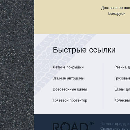
Доставка по вс
Беларуси
Быстрые ссылки
Летние покрышки
Резина 
Зимние автошины
Грузовы
Всесезонные шины
Шины дл
Грязевой протектор
Колесны
Частное предприя
Свидетельство о