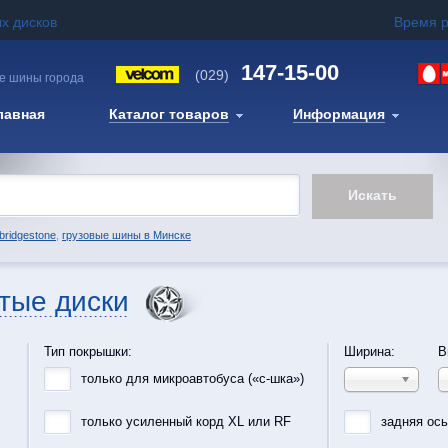
х дисков
Время 
147-15-00
(029)
е шины города
лавная
Каталог товаров
Информация
bridgestone
,
грузовые шины в Минске
тые диски
Тип покрышки:
Ширина:
В
только для микроавтобуса («с-шка»)
только усиленный корд XL или RF
задняя ос