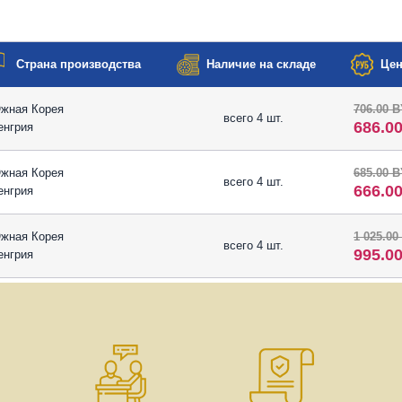
Страна производства
Наличие на складе
Цен
жная Корея
706.00 
всего 4 шт.
686.0
енгрия
жная Корея
685.00 
всего 4 шт.
666.0
енгрия
жная Корея
1 025.00
всего 4 шт.
995.0
енгрия