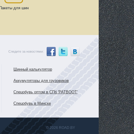
Пакеты для шин
Следите за новостями:
Шинный калькулятор
Аккумуляторы для грузовиков
Спецобувь оптом в СПб 'PATBOOT'
Спецобувь в Минске
© 2026 ROAD.BY