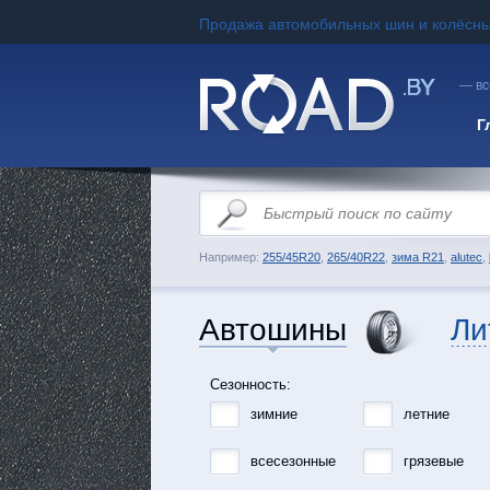
Продажа автомобильных шин и колёсны
— вс
Г
Например:
255/45R20
,
265/40R22
,
зима R21
,
alutec
,
Автошины
Ли
Сезонность:
зимние
летние
всесезонные
грязевые