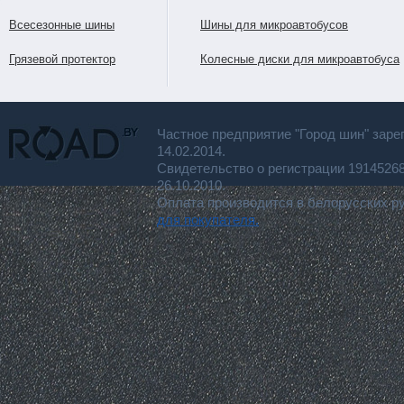
Всесезонные шины
Шины для микроавтобусов
Грязевой протектор
Колесные диски для микроавтобуса
Частное предприятие "Город шин" заре
14.02.2014.
Свидетельство о регистрации 191452
26.10.2010.
Оплата производится в белорусских р
для покупателя.