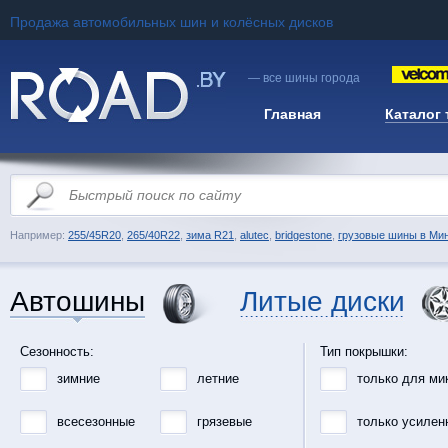
Продажа автомобильных шин и колёсных дисков
— все шины города
Главная
Каталог
Например:
255/45R20
,
265/40R22
,
зима R21
,
alutec
,
bridgestone
,
грузовые шины в Ми
Автошины
Литые диски
Сезонность:
Тип покрышки:
зимние
летние
только для ми
всесезонные
грязевые
только усилен