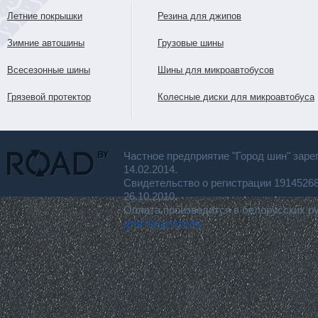
Летние покрышки
Резина для джипов
Зимние автошины
Грузовые шины
Всесезонные шины
Шины для микроавтобусов
Грязевой протектор
Колесные диски для микроавтобуса
Частное предприятие "Город шин" заре
14.02.2014.
Свидетельство о регистрации 191452
26.10.2010.
Оплата производится в белорусских р
для покупателя.