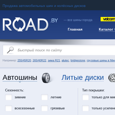
Продажа автомобильных шин и колёсных дисков
— все шины города
Главная
Каталог
Например:
255/45R20
,
265/40R22
,
зима R21
,
alutec
,
bridgestone
,
грузовые шины в Ми
Автошины
Литые диски
Сезонность:
Тип покрышки:
зимние
летние
только для ми
всесезонные
грязевые
только усилен