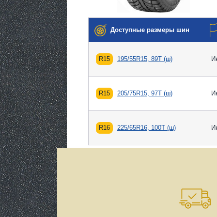
Доступные размеры шин
R15
195/55R15, 89T (ш)
И
R15
205/75R15, 97T (ш)
И
R16
225/65R16, 100T (ш)
И