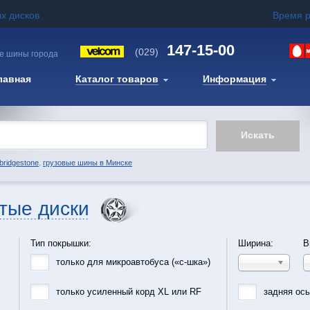
х дисков
Время 
147-15-00
(029)
е шины города
лавная
Каталог товаров
Информация
bridgestone
,
грузовые шины в Минске
тые диски
Тип покрышки:
Ширина:
В
только для микроавтобуса («с-шка»)
только усиленный корд XL или RF
задняя ос