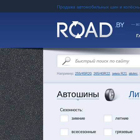
Продажа автомобильных шин и колёсны
— вс
Г
Например:
255/45R20
,
265/40R22
,
зима R21
,
alutec
,
Автошины
Ли
Сезонность:
зимние
летние
всесезонные
грязевые