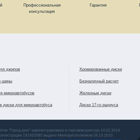
ей
Профессиональная
Гарантия
консультация
для джипов
Хромированные диски
е шины
Безналичный расчет
я микроавтобусов
Железные диски
е диски для микроавтобуса
Диски 17-го радиуса
тие "Город шин" зарегистрировано в торговом реестре 14.02.2014.
 регистрации 191452685 выдано Мингорисполкомом 26.10.2010.