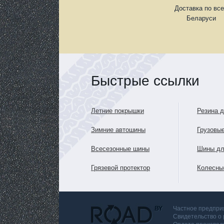
Доставка по вс
Беларуси
Быстрые ссылки
Летние покрышки
Резина 
Зимние автошины
Грузовы
Всесезонные шины
Шины дл
Грязевой протектор
Колесны
Частное предприя
Свидетельство о