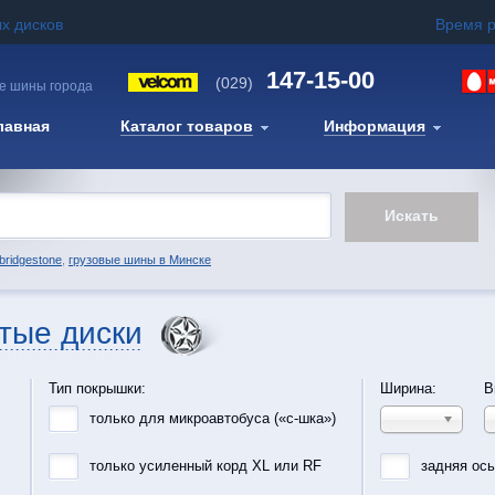
х дисков
Время 
147-15-00
(029)
е шины города
лавная
Каталог товаров
Информация
bridgestone
,
грузовые шины в Минске
тые диски
Тип покрышки:
Ширина:
В
только для микроавтобуса («с-шка»)
только усиленный корд XL или RF
задняя ос