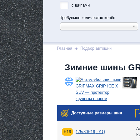
с шипами
Требуемое количество колёс:
Главная
Подбор автошин
Зимние шины GR
Доступные размеры шин
А
R16
175/80R16, 91Q
К