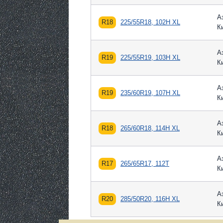
А
R18
225/55R18, 102H XL
К
А
R19
225/55R19, 103H XL
К
А
R19
235/60R19, 107H XL
К
А
R18
265/60R18, 114H XL
К
А
R17
265/65R17, 112T
К
А
R20
285/50R20, 116H XL
К