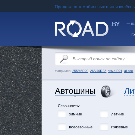
Продажа автомобильных шин и колёсны
— вс
Г
Например:
255/45R20
,
265/40R22
,
зима R21
,
alutec
,
Автошины
Ли
Сезонность:
зимние
летние
всесезонные
грязевые