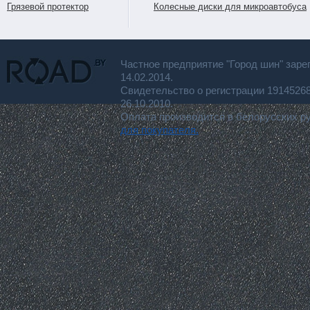
Грязевой протектор
Колесные диски для микроавтобуса
Частное предприятие "Город шин" заре
14.02.2014.
Свидетельство о регистрации 191452
26.10.2010.
Оплата производится в белорусских р
для покупателя.