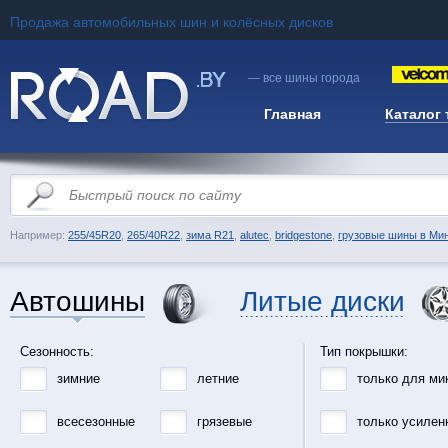
Продажа автомобильных шин и колёсных дисков
— все шины города
Главная
Каталог
Например:
255/45R20
,
265/40R22
,
зима R21
,
alutec
,
bridgestone
,
грузовые шины в Ми
Автошины
Литые диски
Сезонность:
Тип покрышки:
зимние
летние
только для ми
всесезонные
грязевые
только усилен