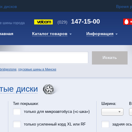
х дисков
Время 
147-15-00
(029)
е шины города
лавная
Каталог товаров
Информация
bridgestone
,
грузовые шины в Минске
тые диски
Тип покрышки:
Ширина:
В
только для микроавтобуса («с-шка»)
только усиленный корд XL или RF
задняя ос