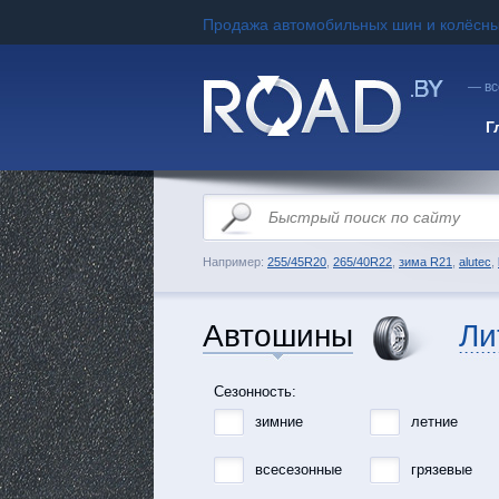
Продажа автомобильных шин и колёсны
— вс
Г
Например:
255/45R20
,
265/40R22
,
зима R21
,
alutec
,
Автошины
Ли
Сезонность:
зимние
летние
всесезонные
грязевые