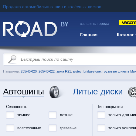
Продажа автомобильных шин и колёсных дисков
— все шины города
Главная
Каталог
Например:
255/45R20
,
265/40R22
,
зима R21
,
alutec
,
bridgestone
,
грузовые шины в Ми
Автошины
Литые диски
Сезонность:
Тип покрышки:
зимние
летние
только для ми
всесезонные
грязевые
только усилен