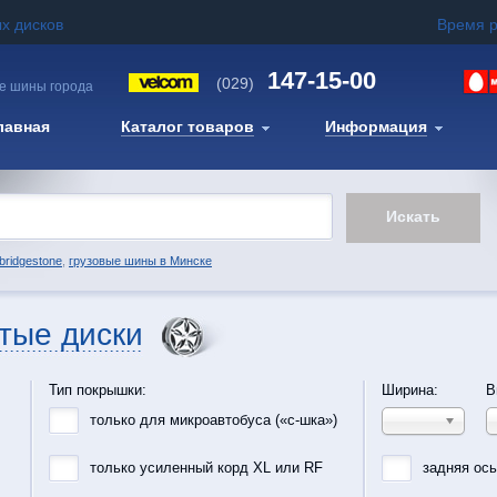
х дисков
Время 
147-15-00
(029)
е шины города
лавная
Каталог товаров
Информация
bridgestone
,
грузовые шины в Минске
тые диски
Тип покрышки:
Ширина:
В
только для микроавтобуса («с-шка»)
только усиленный корд XL или RF
задняя ос