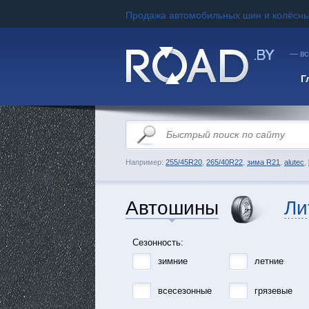
Продажа автомобильных шин и колёсны
— вс
Г
Например:
255/45R20
,
265/40R22
,
зима R21
,
alutec
,
Автошины
Ли
Сезонность:
зимние
летние
всесезонные
грязевые