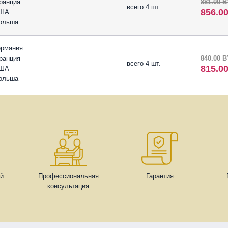
ранция
881.00 
всего 4 шт.
856.0
ША
ольша
ермания
ранция
840.00 
всего 4 шт.
815.0
ША
ольша
ей
Профессиональная
Гарантия
консультация