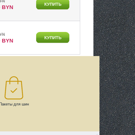
BYN
КУПИТЬ
0 BYN
BYN
КУПИТЬ
0 BYN
Пакеты для шин