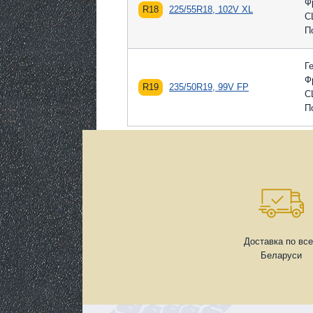
Ф
R18
225/55R18, 102V XL
С
П
Г
Ф
R19
235/50R19, 99V FP
С
П
Доставка по вс
Беларуси