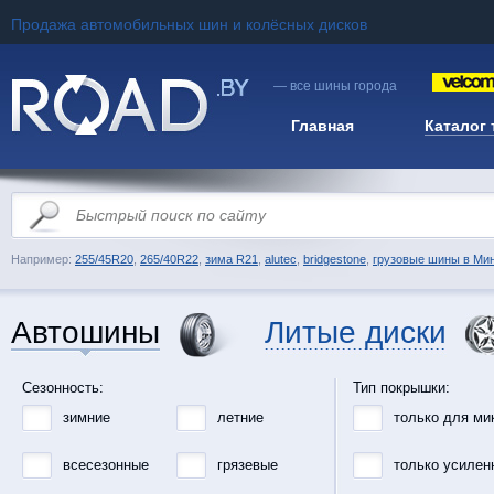
Продажа автомобильных шин и колёсных дисков
— все шины города
Главная
Каталог
Например:
255/45R20
,
265/40R22
,
зима R21
,
alutec
,
bridgestone
,
грузовые шины в Ми
Автошины
Литые диски
Сезонность:
Тип покрышки:
зимние
летние
только для ми
всесезонные
грязевые
только усилен