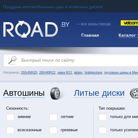
Продажа автомобильных шин и колёсных дисков
— все шины города
Главная
Каталог
Например:
255/45R20
,
265/40R22
,
зима R21
,
alutec
,
bridgestone
,
грузовые шины в Ми
Автошины
Литые диски
Сезонность:
Тип покрышки:
зимние
летние
только для ми
всесезонные
грязевые
только усилен