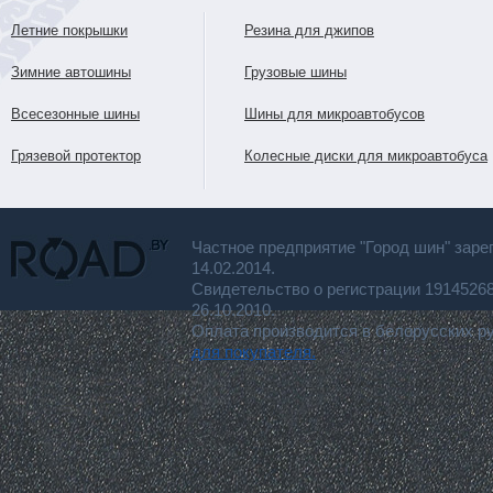
Летние покрышки
Резина для джипов
Зимние автошины
Грузовые шины
Всесезонные шины
Шины для микроавтобусов
Грязевой протектор
Колесные диски для микроавтобуса
Частное предприятие "Город шин" заре
14.02.2014.
Свидетельство о регистрации 191452
26.10.2010.
Оплата производится в белорусских р
для покупателя.