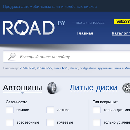
Продажа автомобильных шин и колёсных дисков
— все шины города
Главная
Каталог
Например:
255/45R20
,
265/40R22
,
зима R21
,
alutec
,
bridgestone
,
грузовые шины в Ми
Автошины
Литые диски
Сезонность:
Тип покрышки:
зимние
летние
только для ми
всесезонные
грязевые
только усилен