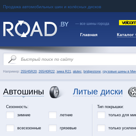
Продажа автомобильных шин и колёсных дисков
— все шины города
Главная
Каталог
Например:
255/45R20
,
265/40R22
,
зима R21
,
alutec
,
bridgestone
,
грузовые шины в Ми
Автошины
Литые диски
Сезонность:
Тип покрышки:
зимние
летние
только для ми
всесезонные
грязевые
только усилен