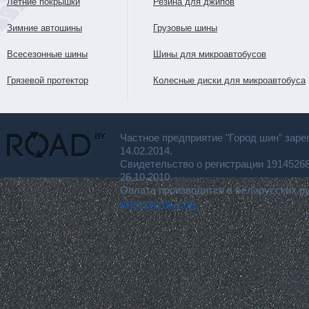
Летние покрышки
Резина для джипов
Зимние автошины
Грузовые шины
Всесезонные шины
Шины для микроавтобусов
Грязевой протектор
Колесные диски для микроавтобуса
Частное предприятие "Город шин" заре
14.02.2014.
Свидетельство о регистрации 191452
26.10.2010.
Оплата производится в белорусских р
для покупателя.