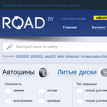
Продажа автомобильных шин и колёсных дисков
— все шины города
Главная
Каталог
Например:
255/45R20
,
265/40R22
,
зима R21
,
alutec
,
bridgestone
,
грузовые шины в Ми
Автошины
Литые диски
Сезонность:
Тип покрышки:
зимние
летние
только для ми
всесезонные
грязевые
только усилен