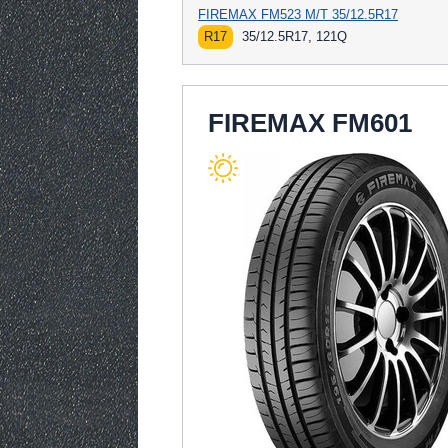
FIREMAX FM523 M/T 35/12.5R17
R17
35/12.5R17, 121Q
FIREMAX FM601