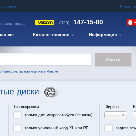
х дисков
Время 
147-15-00
(029)
е шины города
лавная
Каталог товаров
Информация
bridgestone
,
грузовые шины в Минске
тые диски
Тип покрышки:
Ширина:
В
только для микроавтобуса («с-шка»)
только усиленный корд XL или RF
задняя ос