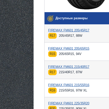
Доступные размеры
FIREMAX FM601 205/45R17
R17
205/45R17, 88W
FIREMAX FM601 205/65R15
R15
205/65R15, 94V
FIREMAX FM601 215/40R17
R17
215/40R17, 87W
FIREMAX FM601 215/55R16
R16
215/55R16, 97W XL
FIREMAX FM601 225/35R20
R20
225/35R20, 90W XL