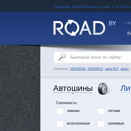
Продажа автомобильных шин и колёсны
— вс
Г
Например:
255/45R20
,
265/40R22
,
зима R21
,
alutec
,
Автошины
Ли
Сезонность:
зимние
летние
всесезонные
грязевые