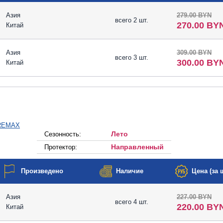
Азия
279.00 BYN
всего 2 шт.
270.00 BY
Китай
Азия
309.00 BYN
всего 3 шт.
300.00 BY
Китай
Лето
Сезонность:
Направленный
Протектор:
Произведено
Наличие
Цена (за ш
Азия
227.00 BYN
всего 4 шт.
220.00 BY
Китай