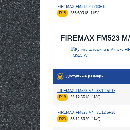
FIREMAX FM518 285/60R18
R18
285/60R18, 116V
FIREMAX FM523 M
Доступные размеры
FIREMAX FM523 M/T 33/12.5R18
R18
33/12.5R18, 118Q
FIREMAX FM523 M/T 33/12.5R20
R20
33/12.5R20, 114Q