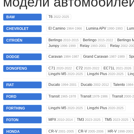
модели автомобилей
T6
BAW
2022-2025
El Camino
Lumina APV
Lum
CHEVROLET
1964-1966
1990-1993
Berlingo
Berlingo
Berlingo 
CITROËN
2010-2015
2015-2022
Jumpy
Relay
Relay
1996-1999
1993-2001
2002-20
Caravan
Grand Caravan
Sp
DODGE
1984-1987
1987-1989
C71
C72
EC71L
DONGFENG
2020-2022
2020-2022
2021-2026
Lingzhi M5
Lingzhi Plus
Lin
2020-2025
2020-2025
Ducato
Ducato
Talento
FIAT
1994-2001
2002-2012
1984
Transit
Transit
Transit
FORD
1965-1978
1978-1986
2000-
Lingzhi M5
Lingzhi Plus
FORTHING
2020-2025
2020-2025
MPX
TM3
TM5
FOTON
2010-2014
2023-2025
2023-2025
CR-V
CR-V
HR-V
HONDA
2001-2005
2005-2006
1998-2001