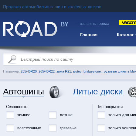
Продажа автомобильных шин и колёсных дисков
— все шины города
Главная
Каталог
Например:
255/45R20
,
265/40R22
,
зима R21
,
alutec
,
bridgestone
,
грузовые шины в Ми
Автошины
Литые диски
Сезонность:
Тип покрышки:
зимние
летние
только для ми
всесезонные
грязевые
только усилен