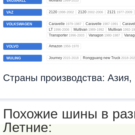
Movano
VAUXHALL
1999-2010
2120
2120
2121
VAZ
1998-2002
2002-2006
1977-2009
Caravelle
Caravelle
Carave
VOLKSWAGEN
1979-1987
1987-1991
LT
Multivan
Multivan
1996-2006
1989-1992
1992-1
Transporter
Vanagon
Vana
1996-2003
1980-1987
Amazon
VOLVO
1956-1970
Journey
Rongguang new Truck
WULING
2015-2018
2018-20
Страны производства: Азия,
Похожие шины в раз
Летние: