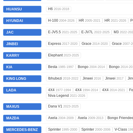
H6
HUANSU
2016-2018
H-100
HR
HR
P
HYUNDAI
2004-2026
2005-2021
2021-2026
E-JV5.5
E-JV7L
M3
JAC
2021-2025
2022-2025
2022-20
Express
Grace
Grace
JINBEI
2017-2020
2014-2020
2007-2
Elephant
KARRY
2023-2025
Besta
Bongo
Bongo
KIA
1985-1997
2004-2014
2014-20
Ibhubezi
Jinwei
Jinwei
Ji
KING LONG
2018-2022
2016
2017
4X4
4X4
4X4
F
LADA
1977-1994
1994-2014
2014-2021
Niva Legend
2021-2026
Dana V1
MAXUS
2023-2025
Axela
Axela
Bongo Friende
MAZDA
2004-2009
2009-2013
Sprinter
Sprinter
V-Class
MERCEDES-BENZ
1995-2000
2000-2006
19