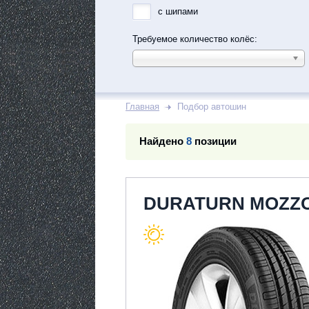
с шипами
Требуемое количество колёс:
Главная
Подбор автошин
Найдено
8
позиции
DURATURN MOZZO