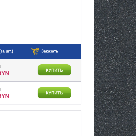
за шт.)
Заказать
N
КУПИТЬ
 BYN
N
КУПИТЬ
 BYN