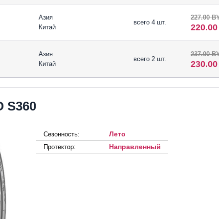
Азия
227.00 B
всего 4 шт.
220.0
Китай
Азия
237.00 B
всего 2 шт.
230.0
Китай
 S360
Лето
Сезонность:
Направленный
Протектор: