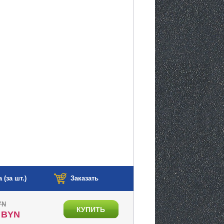
 (за шт.)
Заказать
YN
КУПИТЬ
0 BYN