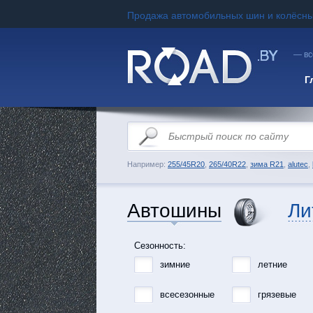
Продажа автомобильных шин и колёсны
— вс
Г
Например:
255/45R20
,
265/40R22
,
зима R21
,
alutec
,
Автошины
Ли
Сезонность:
зимние
летние
всесезонные
грязевые