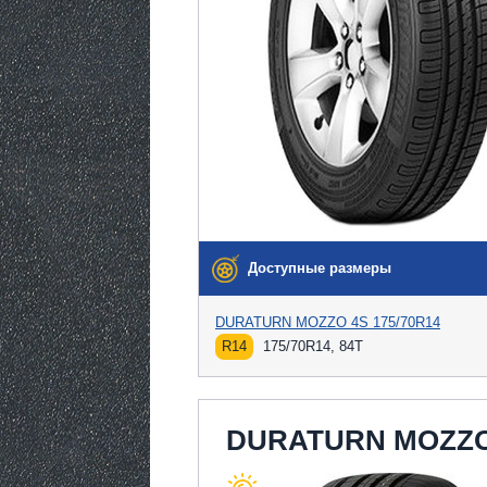
Доступные размеры
DURATURN MOZZO 4S 175/70R14
R14
175/70R14, 84T
DURATURN MOZZO