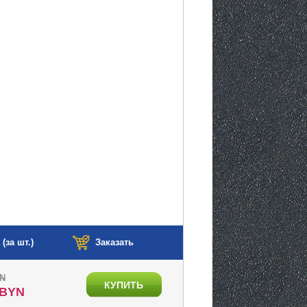
(за шт.)
Заказать
YN
КУПИТЬ
 BYN