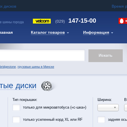
х дисков
Время 
147-15-00
(029)
е шины города
лавная
Каталог товаров
Информация
bridgestone
,
грузовые шины в Минске
тые диски
Тип покрышки:
Ширина:
В
только для микроавтобуса («с-шка»)
только усиленный корд XL или RF
задняя ос