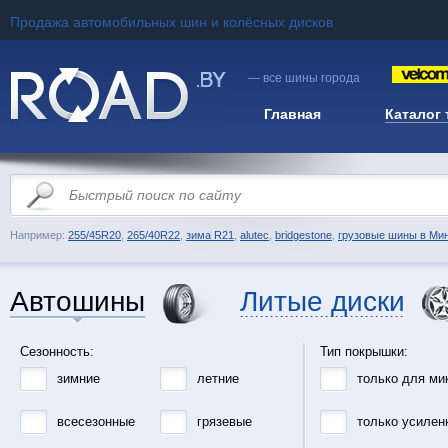
Продажа автомобильных шин и колёсных дисков
— все шины города
Главная
Каталог
Например:
255/45R20
,
265/40R22
,
зима R21
,
alutec
,
bridgestone
,
грузовые шины в Ми
Автошины
Литые диски
Сезонность:
Тип покрышки:
зимние
летние
только для ми
всесезонные
грязевые
только усилен