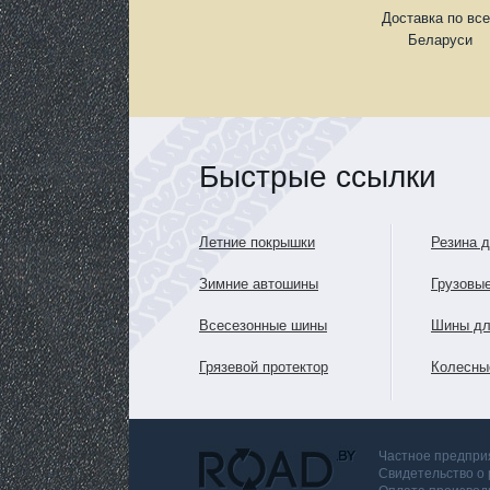
Доставка по вс
Беларуси
Быстрые ссылки
Летние покрышки
Резина 
Зимние автошины
Грузовы
Всесезонные шины
Шины дл
Грязевой протектор
Колесны
Частное предприя
Свидетельство о