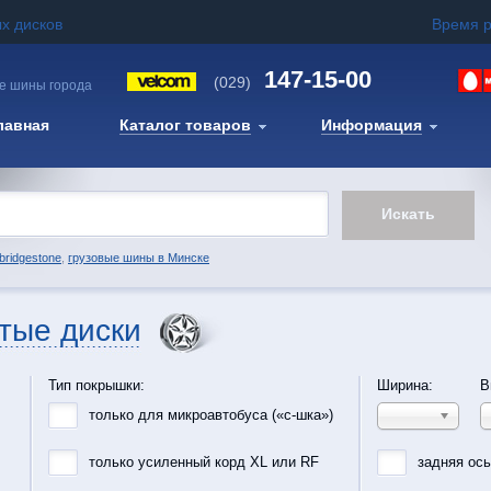
х дисков
Время 
147-15-00
(029)
е шины города
лавная
Каталог товаров
Информация
bridgestone
,
грузовые шины в Минске
тые диски
Тип покрышки:
Ширина:
В
только для микроавтобуса («с-шка»)
только усиленный корд XL или RF
задняя ос