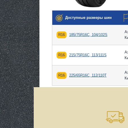
Доступные размеры шин
А
R16
185/75R16C, 104/102S
К
А
R16
215/75R16C, 113/111S
К
А
R16
225/65R16C, 112/110T
К