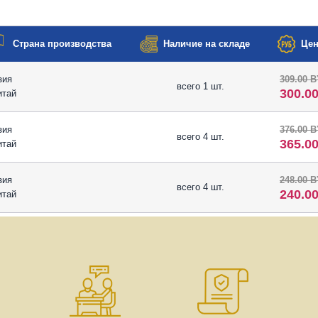
Страна производства
Наличие на складе
Цен
зия
309.00 
всего 1 шт.
300.0
итай
зия
376.00 
всего 4 шт.
365.0
итай
зия
248.00 
всего 4 шт.
240.0
итай