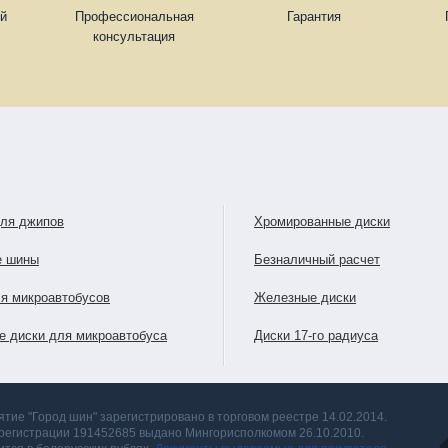
ей
Профессиональная
Гарантия
консультация
для джипов
Хромированные диски
е шины
Безналичный расчет
я микроавтобусов
Железные диски
е диски для микроавтобуса
Диски 17-го радиуса
тие "Город шин" зарегистрировано в торговом реестре 14.02.2014.
 регистрации 191452685 выдано Мингорисполкомом 26.10.2010.