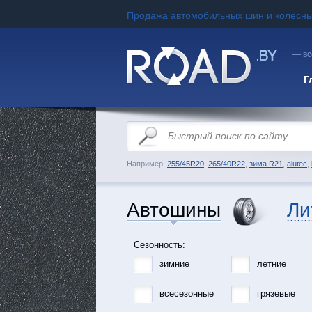
Продажа автомобильных шин и колёсны
— вс
Г
Например:
255/45R20
,
265/40R22
,
зима R21
,
alutec
,
Автошины
Ли
Сезонность:
зимние
летние
всесезонные
грязевые