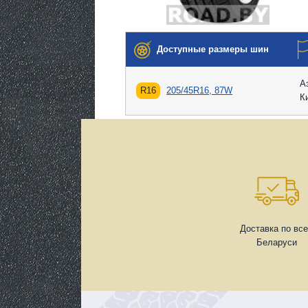
Доступные размеры шин
А
R16
205/45R16, 87W
К
Доставка по вс
Беларуси