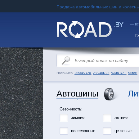
Продажа автомобильных шин и колёсны
— вс
Г
Например:
255/45R20
,
265/40R22
,
зима R21
,
alutec
,
Автошины
Ли
Сезонность:
зимние
летние
всесезонные
грязевые