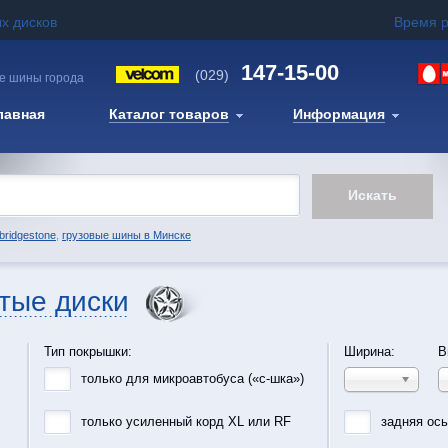
х дисков
Время 
147-15-00
(029)
е шины города
лавная
Каталог товаров
Информация
bridgestone
,
грузовые шины в Минске
тые диски
Тип покрышки:
Ширина:
В
только для микроавтобуса («с-шка»)
только усиленный корд XL или RF
задняя ос