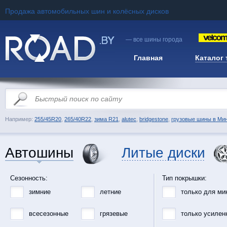
Продажа автомобильных шин и колёсных дисков
— все шины города
Главная
Каталог
Например:
255/45R20
,
265/40R22
,
зима R21
,
alutec
,
bridgestone
,
грузовые шины в Ми
Автошины
Литые диски
Сезонность:
Тип покрышки:
зимние
летние
только для ми
всесезонные
грязевые
только усилен