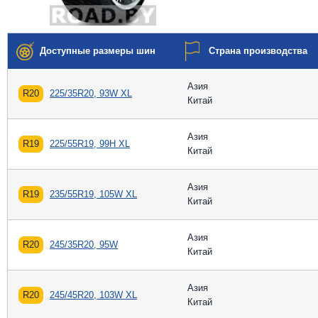
Доступные размеры шин
Страна производства
Азия
R20
225/35R20, 93W XL
Китай
Азия
R19
225/55R19, 99H XL
Китай
Азия
R19
235/55R19, 105W XL
Китай
Азия
R20
245/35R20, 95W
Китай
Азия
R20
245/45R20, 103W XL
Китай