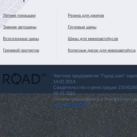
Летние покрышки
Резина для джипов
Зимние автошины
Грузовые шины
Всесезонные шины
Шины для микроавтобусов
Грязевой протектор
Колесные диски для микроавтобуса
Частное предприятие "Город шин" заре
14.02.2014.
Свидетельство о регистрации 191452
26.10.2010.
Оплата производится в белорусских р
для покупателя.