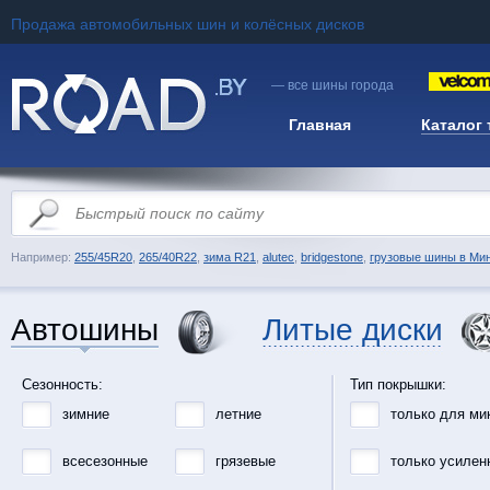
Продажа автомобильных шин и колёсных дисков
— все шины города
Главная
Каталог
Например:
255/45R20
,
265/40R22
,
зима R21
,
alutec
,
bridgestone
,
грузовые шины в Ми
Автошины
Литые диски
Сезонность:
Тип покрышки:
зимние
летние
только для ми
всесезонные
грязевые
только усилен