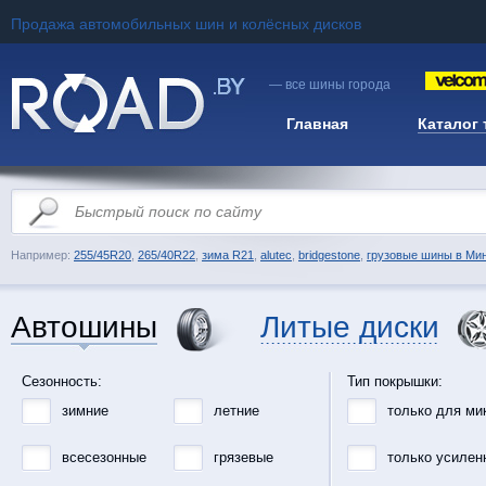
Продажа автомобильных шин и колёсных дисков
— все шины города
Главная
Каталог
Например:
255/45R20
,
265/40R22
,
зима R21
,
alutec
,
bridgestone
,
грузовые шины в Ми
Автошины
Литые диски
Сезонность:
Тип покрышки:
зимние
летние
только для ми
всесезонные
грязевые
только усилен