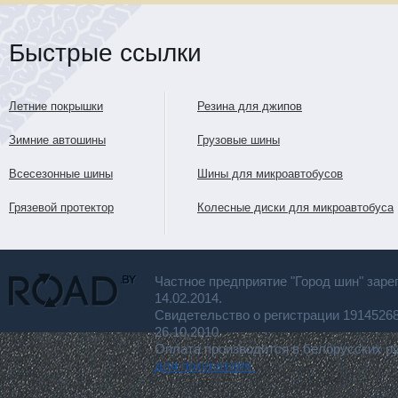
Быстрые ссылки
Летние покрышки
Резина для джипов
Зимние автошины
Грузовые шины
Всесезонные шины
Шины для микроавтобусов
Грязевой протектор
Колесные диски для микроавтобуса
Частное предприятие "Город шин" заре
14.02.2014.
Свидетельство о регистрации 191452
26.10.2010.
Оплата производится в белорусских р
для покупателя.