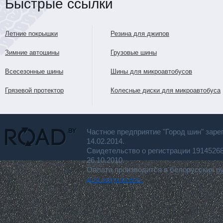
Быстрые ссылки
Летние покрышки
Резина для джипов
Зимние автошины
Грузовые шины
Всесезонные шины
Шины для микроавтобусов
Грязевой протектор
Колесные диски для микроавтобуса
Частное предприятие "Город шин" заре
14.02.2014.
Свидетельство о регистрации 191452
26.10.2010.
Оплата производится в белорусских р
для покупателя.