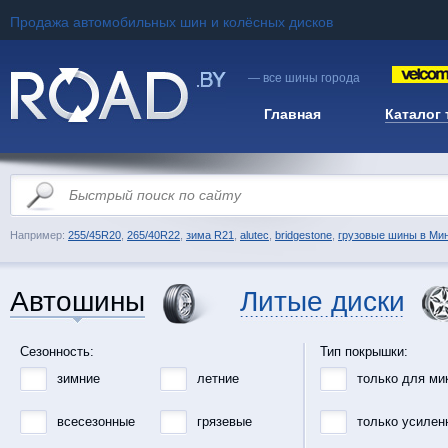
Продажа автомобильных шин и колёсных дисков
— все шины города
Главная
Каталог
Например:
255/45R20
,
265/40R22
,
зима R21
,
alutec
,
bridgestone
,
грузовые шины в Ми
Автошины
Литые диски
Сезонность:
Тип покрышки:
зимние
летние
только для ми
всесезонные
грязевые
только усилен