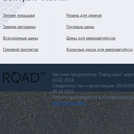
Летние покрышки
Резина для джипов
Зимние автошины
Грузовые шины
Всесезонные шины
Шины для микроавтобусов
Грязевой протектор
Колесные диски для микроавтобуса
Частное предприятие "Город шин" заре
14.02.2014.
Свидетельство о регистрации 191452
26.10.2010.
Оплата производится в белорусских р
для покупателя.