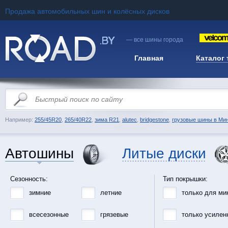
Продажа автомобильных шин и колёсных дисков
— все шины города
Главная
Каталог
Например:
255/45R20
,
265/40R22
,
зима R21
,
alutec
,
bridgestone
,
грузовые шины в Ми
Автошины
Литые диски
Сезонность:
Тип покрышки:
зимние
летние
только для ми
всесезонные
грязевые
только усилен