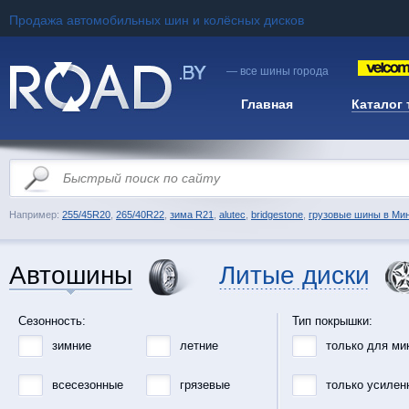
Продажа автомобильных шин и колёсных дисков
— все шины города
Главная
Каталог
Например:
255/45R20
,
265/40R22
,
зима R21
,
alutec
,
bridgestone
,
грузовые шины в Ми
Автошины
Литые диски
Сезонность:
Тип покрышки:
зимние
летние
только для ми
всесезонные
грязевые
только усилен