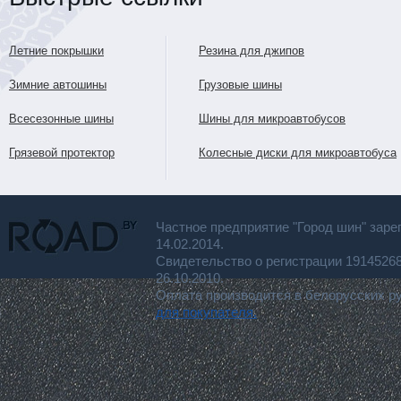
Летние покрышки
Резина для джипов
Зимние автошины
Грузовые шины
Всесезонные шины
Шины для микроавтобусов
Грязевой протектор
Колесные диски для микроавтобуса
Частное предприятие "Город шин" заре
14.02.2014.
Свидетельство о регистрации 191452
26.10.2010.
Оплата производится в белорусских р
для покупателя.