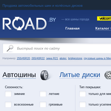
Продажа автомобильных шин и колёсных дисков
— все шины города
Главная
Каталог
Например:
255/45R20
,
265/40R22
,
зима R21
,
alutec
,
bridgestone
,
грузовые шины в Ми
Автошины
Литые диски
Сезонность:
Тип покрышки:
зимние
летние
только для ми
всесезонные
грязевые
только усилен