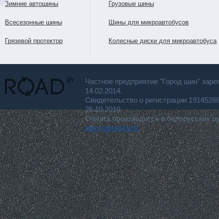
Зимние автошины
Грузовые шины
Всесезонные шины
Шины для микроавтобусов
Грязевой протектор
Колесные диски для микроавтобуса
Частное предприятие "Город шин" заре
14.02.2014.
Свидетельство о регистрации 191452
26.10.2010.
Оплата производится в белорусских р
для покупателя.