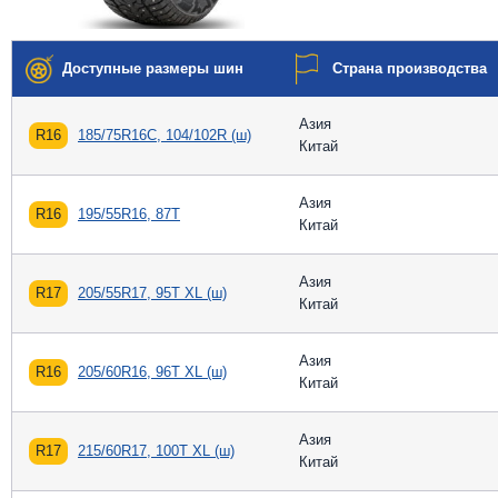
Доступные размеры шин
Страна производства
Азия
R16
185/75R16C, 104/102R (ш)
Китай
Азия
R16
195/55R16, 87T
Китай
Азия
R17
205/55R17, 95T XL (ш)
Китай
Азия
R16
205/60R16, 96T XL (ш)
Китай
Азия
R17
215/60R17, 100T XL (ш)
Китай