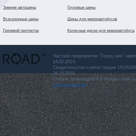
Зимние автошины
Грузовые шины
Всесезонные шины
Шины для микроавтобусов
Грязевой протектор
Колесные диски для микроавтобуса
Частное предприятие "Город шин" заре
14.02.2014.
Свидетельство о регистрации 191452
26.10.2010.
Оплата производится в белорусских р
для покупателя.