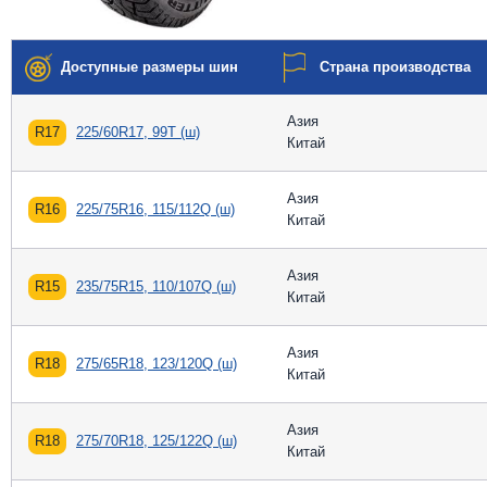
Доступные размеры шин
Страна производства
Азия
R17
225/60R17, 99T (ш)
Китай
Азия
R16
225/75R16, 115/112Q (ш)
Китай
Азия
R15
235/75R15, 110/107Q (ш)
Китай
Азия
R18
275/65R18, 123/120Q (ш)
Китай
Азия
R18
275/70R18, 125/122Q (ш)
Китай