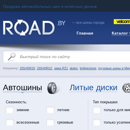
Продажа автомобильных шин и колёсных дисков
— все шины города
Главная
Каталог
Например:
255/45R20
,
265/40R22
,
зима R21
,
alutec
,
bridgestone
,
грузовые шины в Ми
Автошины
Литые диски
Сезонность:
Тип покрышки:
зимние
летние
только для ми
всесезонные
грязевые
только усилен