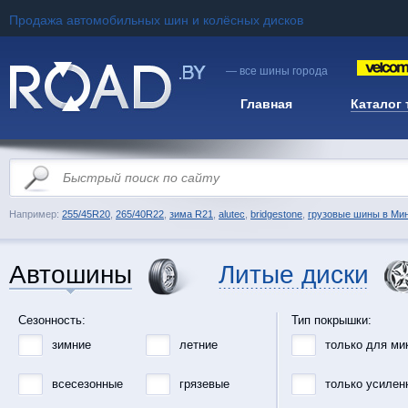
Продажа автомобильных шин и колёсных дисков
— все шины города
Главная
Каталог
Например:
255/45R20
,
265/40R22
,
зима R21
,
alutec
,
bridgestone
,
грузовые шины в Ми
Автошины
Литые диски
Сезонность:
Тип покрышки:
зимние
летние
только для ми
всесезонные
грязевые
только усилен