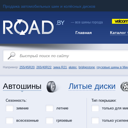
Продажа автомобильных шин и колёсных дисков
— все шины города
Главная
Каталог
Например:
255/45R20
,
265/40R22
,
зима R21
,
alutec
,
bridgestone
,
грузовые шины в Ми
Автошины
Литые диски
Сезонность:
Тип покрышки:
зимние
летние
только для ми
всесезонные
грязевые
только усилен