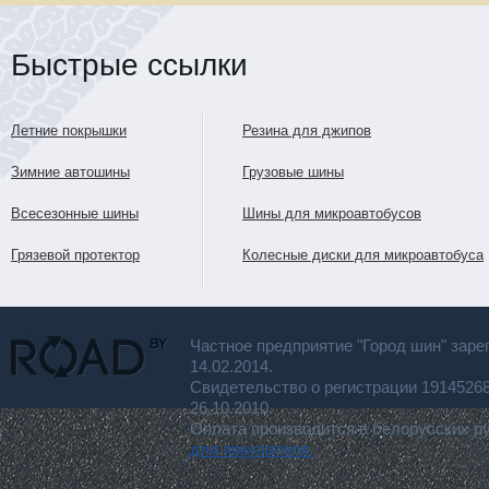
Быстрые ссылки
Летние покрышки
Резина для джипов
Зимние автошины
Грузовые шины
Всесезонные шины
Шины для микроавтобусов
Грязевой протектор
Колесные диски для микроавтобуса
Частное предприятие "Город шин" заре
14.02.2014.
Свидетельство о регистрации 191452
26.10.2010.
Оплата производится в белорусских р
для покупателя.