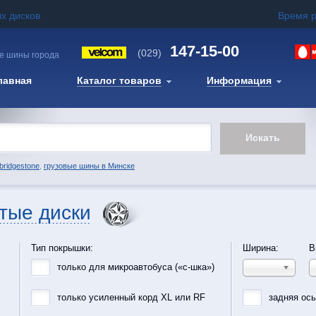
х дисков
Время 
147-15-00
(029)
е шины города
лавная
Каталог товаров
Информация
bridgestone
,
грузовые шины в Минске
тые диски
Тип покрышки:
Ширина:
В
только для микроавтобуса («с-шка»)
только усиленный корд XL или RF
задняя ос