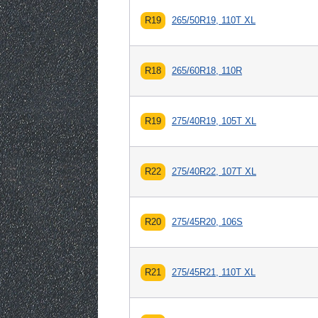
R19
265/50R19, 110T XL
R18
265/60R18, 110R
R19
275/40R19, 105T XL
R22
275/40R22, 107T XL
R20
275/45R20, 106S
R21
275/45R21, 110T XL