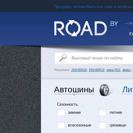
Продажа автомобильных шин и колёсны
— вс
Г
Например:
255/45R20
,
265/40R22
,
зима R21
,
alutec
,
Автошины
Ли
Сезонность:
зимние
летние
всесезонные
грязевые