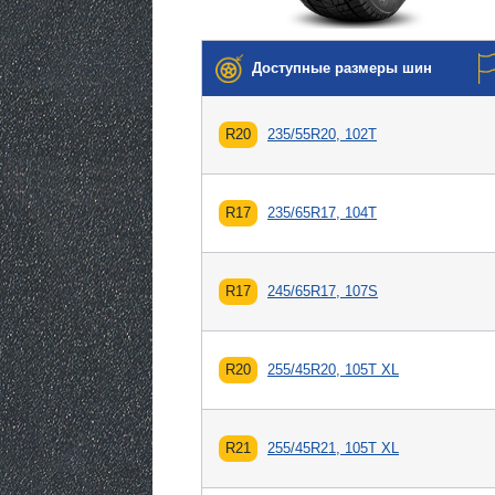
Доступные размеры шин
R20
235/55R20, 102T
R17
235/65R17, 104T
R17
245/65R17, 107S
R20
255/45R20, 105T XL
R21
255/45R21, 105T XL