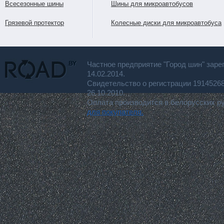
Всесезонные шины
Шины для микроавтобусов
Грязевой протектор
Колесные диски для микроавтобуса
Частное предприятие "Город шин" заре
14.02.2014.
Свидетельство о регистрации 191452
26.10.2010.
Оплата производится в белорусских р
для покупателя.