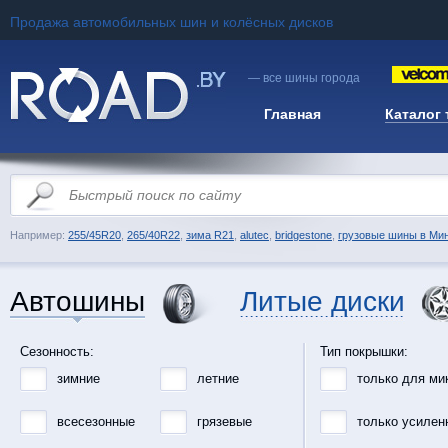
Продажа автомобильных шин и колёсных дисков
— все шины города
Главная
Каталог
Например:
255/45R20
,
265/40R22
,
зима R21
,
alutec
,
bridgestone
,
грузовые шины в Ми
Автошины
Литые диски
Сезонность:
Тип покрышки:
зимние
летние
только для ми
всесезонные
грязевые
только усилен