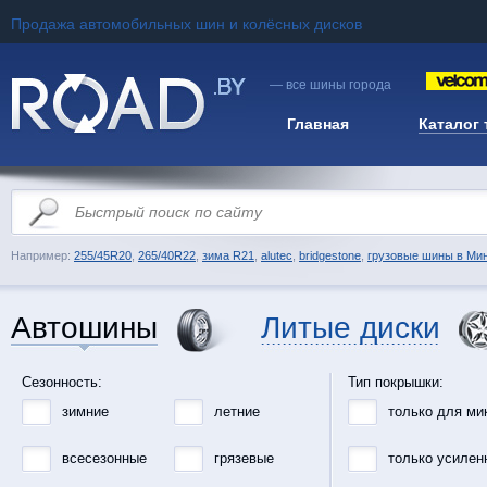
Продажа автомобильных шин и колёсных дисков
— все шины города
Главная
Каталог
Например:
255/45R20
,
265/40R22
,
зима R21
,
alutec
,
bridgestone
,
грузовые шины в Ми
Автошины
Литые диски
Сезонность:
Тип покрышки:
зимние
летние
только для ми
всесезонные
грязевые
только усилен