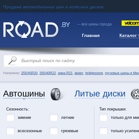
Продажа автомобильных шин и колёсных дисков
— все шины города
Главная
Каталог
Например:
255/45R20
,
265/40R22
,
зима R21
,
alutec
,
bridgestone
,
грузовые шины в Ми
Автошины
Литые диски
Сезонность:
Тип покрышки:
зимние
летние
только для ми
всесезонные
грязевые
только усилен