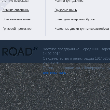
Летние покрышки
Резина для джипов
Зимние автошины
Грузовые шины
Всесезонные шины
Шины для микроавтобусов
Грязевой протектор
Колесные диски для микроавтобуса
Частное предприятие "Город шин" заре
14.02.2014.
Свидетельство о регистрации 191452
26.10.2010.
Оплата производится в белорусских р
для покупателя.