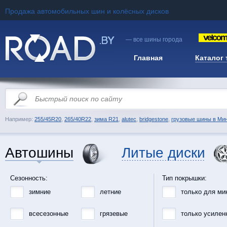
Продажа автомобильных шин и колёсных дисков
— все шины города
Главная
Каталог
Например:
255/45R20
,
265/40R22
,
зима R21
,
alutec
,
bridgestone
,
грузовые шины в Ми
Автошины
Литые диски
Сезонность:
Тип покрышки:
зимние
летние
только для ми
всесезонные
грязевые
только усилен