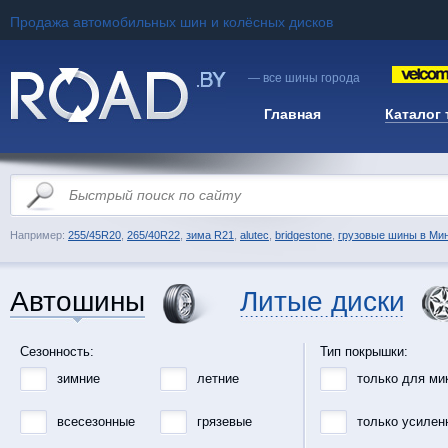
Продажа автомобильных шин и колёсных дисков
— все шины города
Главная
Каталог
Например:
255/45R20
,
265/40R22
,
зима R21
,
alutec
,
bridgestone
,
грузовые шины в Ми
Автошины
Литые диски
Сезонность:
Тип покрышки:
зимние
летние
только для ми
всесезонные
грязевые
только усилен