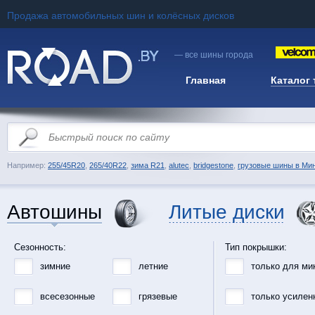
Продажа автомобильных шин и колёсных дисков
— все шины города
Главная
Каталог
Например:
255/45R20
,
265/40R22
,
зима R21
,
alutec
,
bridgestone
,
грузовые шины в Ми
Автошины
Литые диски
Сезонность:
Тип покрышки:
зимние
летние
только для ми
всесезонные
грязевые
только усилен