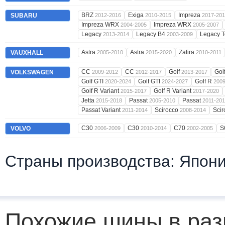
BRZ
Exiga
Impreza
SUBARU
2012-2016
2010-2015
2017-20
Impreza WRX
Impreza WRX
2004-2005
2005-2007
Legacy
Legacy B4
Legacy 
2013-2014
2003-2009
Astra
Astra
Zafira
VAUXHALL
2005-2010
2015-2020
2010-2011
CC
CC
Golf
Gol
VOLKSWAGEN
2009-2012
2012-2017
2013-2017
Golf GTI
Golf GTI
Golf R
2020-2024
2024-2027
200
Golf R Variant
Golf R Variant
2015-2017
2017-2020
Jetta
Passat
Passat
2015-2018
2005-2010
2011-20
Passat Variant
Scirocco
Sci
2011-2014
2008-2014
C30
C30
C70
S
VOLVO
2006-2009
2010-2014
2002-2005
Страны производства: Япон
Похожие шины в раз