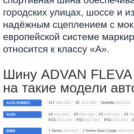
спортивная шина обеспечив
городских улицах, шоссе и и
надёжным сцеплением с мокр
европейской системе марки
относится к классу «А».
Шину ADVAN FLEVA 
на такие модели ав
147
4C
Giulietta
ALFA ROMEO
2002-2010
2013-2020
2010-2021
A3
A3
A3
A3
AUDI
2012-2016
2016-2020
2020-2024
20
RS3
RS3
RS3
2015-2016
2017-2020
2021-2024
1 Series
2 Series Gran Coupe
BMW
2019-2024
2019-2024