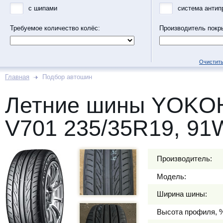
с шипами
система антип
Требуемое количество колёс:
Производитель покр
Очистить
Главная
Подбор автошин
Летние шины YOKO
V701 235/35R19, 91
Производитель:
Модель:
Ширина шины:
Высота профиля, 