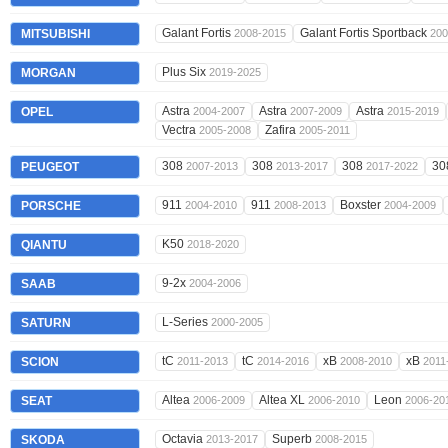
Galant Fortis
Galant Fortis Sportback
MITSUBISHI
2008-2015
200
Plus Six
MORGAN
2019-2025
Astra
Astra
Astra
OPEL
2004-2007
2007-2009
2015-2019
Vectra
Zafira
2005-2008
2005-2011
308
308
308
30
PEUGEOT
2007-2013
2013-2017
2017-2022
911
911
Boxster
PORSCHE
2004-2010
2008-2013
2004-2009
K50
QIANTU
2018-2020
9-2x
SAAB
2004-2006
L-Series
SATURN
2000-2005
tC
tC
xB
xB
SCION
2011-2013
2014-2016
2008-2010
2011
Altea
Altea XL
Leon
SEAT
2006-2009
2006-2010
2006-20
Octavia
Superb
SKODA
2013-2017
2008-2015