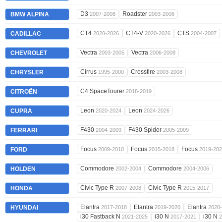
D3
Roadster
BMW ALPINA
2007-2008
2003-2006
CT4
CT4-V
CTS
CADILLAC
2020-2026
2020-2026
2004-2007
Vectra
Vectra
CHEVROLET
2003-2005
2006-2008
Cirrus
Crossfire
CHRYSLER
1995-2000
2003-2008
C4 SpaceTourer
CITROËN
2018-2019
Leon
Leon
CUPRA
2020-2024
2024-2026
F430
F430 Spider
FERRARI
2004-2009
2005-2009
Focus
Focus
Focus
FORD
2009-2010
2015-2018
2019-20
Commodore
Commodore
HOLDEN
2002-2004
2004-2006
Civic Type R
Civic Type R
HONDA
2007-2008
2015-2017
Elantra
Elantra
Elantra
HYUNDAI
2017-2018
2019-2020
2020
i30 Fastback N
i30 N
i30 N
2021-2025
2017-2021
2