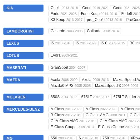
Cee'd
Ceed
Ceed
KIA
2013-2018
2019-2021
2021-2025
Forte
Forte Koup
Forte5
2021-2025
2014-2016
201
K3 Koup
pro_Cee'd
ProCe
2013-2017
2013-2018
Gallardo
Gallardo
LAMBORGHINI
2003-2008
2008-2014
IS
IS
IS C
RC
LEXUS
2013-2016
2016-2022
2009-2015
20
Evora
LOTUS
2009-2021
GranSport
MASERATI
2004-2007
Axela
Axela
MazdaSpeed A
MAZDA
2006-2009
2009-2013
Mazda6 MPS
MazdaSpeed 3
2005-2008
2006-2009
650S
675LT
675LT Spider
MCLAREN
2014-2017
2015-2017
2
A-Class
A-Class
A-Class
MERCEDES-BENZ
2018-2022
2022-2026
20
B-Class
C-Class AMG
C-Cl
2012-2019
2008-2011
CLA-Class AMG
CLA-Class AMG
2016-2019
2023-2
E-Class Coupe
E-Class Coupe
2009-2013
2013-201
550
6
750
XPow
MG
2008-2016
2010-2018
2010-2016