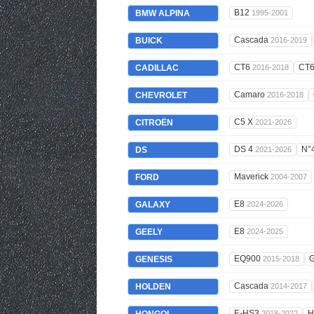
B12
BMW ALPINA
1995-2001
Cascada
BUICK
2016-2019
CT6
CT
CADILLAC
2016-2018
Camaro
CHEVROLET
2016-2018
C5 X
CITROËN
2021-2026
DS 4
N°
DS
2021-2026
Maverick
FORD
2004-2007
E8
GALAXY
2024-2026
E8
GEELY
2024-2025
EQ900
GENESIS
2015-2018
Cascada
HOLDEN
2014-2017
E-HS3
2018-2022