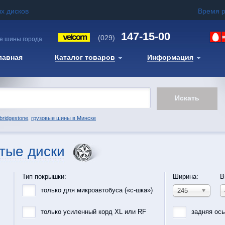
х дисков
Время 
147-15-00
(029)
е шины города
лавная
Каталог товаров
Информация
bridgestone
,
грузовые шины в Минске
тые диски
Тип покрышки:
Ширина:
В
только для микроавтобуса («с-шка»)
245
только усиленный корд XL или RF
задняя ос