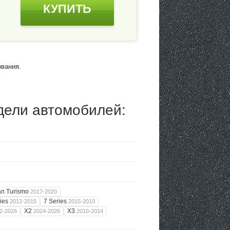
КУПИТЬ
вания.
дели автомобилей:
an Turismo
2017-2020
ries
7 Series
2012-2015
2015-2019
X2
X3
2-2026
2024-2026
2010-2014