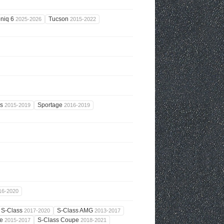
oniq 6
Tucson
2025-2026
2015-2022
is
Sportage
2015-2019
2016-2019
16-2020
S-Class
S-Class AMG
2017-2020
2013-2017
pe
S-Class Coupe
2015-2017
2018-2021