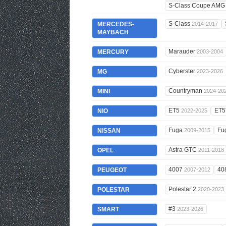
S-Class Coupe AM
S-Class
MERCEDES-
2014-2017
MAYBACH
Marauder
MERCURY
2003-2004
Cyberster
MG
2023-2026
Countryman
MINI
2024-20
ET5
ET
NIO
2022-2025
Fuga
Fu
NISSAN
2009-2015
Astra GTC
OPEL
2011-2018
4007
40
PEUGEOT
2007-2012
Polestar 2
POLESTAR
2020-2023
#3
SMART
2023-2026