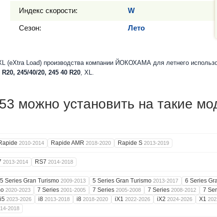
Индекс скорости:
W
Сезон:
Лето
L (eXtra Load) производства компании ЙОКОХАМА для летнего использо
 R20, 245/40/20, 245 40 R20
, XL.
3 можно установить на такие мо
Rapide
Rapide AMR
Rapide S
2010-2014
2018-2020
2013-2019
7
RS7
2013-2014
2014-2018
5 Series Gran Turismo
5 Series Gran Turismo
6 Series Gr
2009-2013
2013-2017
mo
7 Series
7 Series
7 Series
7 Se
2020-2023
2001-2005
2005-2008
2008-2012
i5
i8
i8
iX1
iX2
X1
2023-2026
2013-2018
2018-2020
2022-2026
2024-2026
202
14-2018