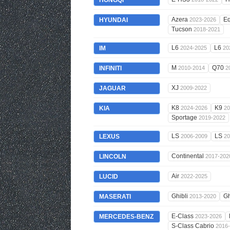
HONGQI
Azera
E
HYUNDAI
2023-2026
Tucson
2018-2021
L6
L6
IM
2024-2025
20
M
Q70
INFINITI
2010-2014
2
XJ
JAGUAR
2009-2022
K8
K9
KIA
2024-2026
20
Sportage
2019-2022
LS
LS
LEXUS
2006-2009
20
Continental
LINCOLN
2017-202
Air
LUCID
2022-2025
Ghibli
Gh
MASERATI
2013-2020
E-Class
MERCEDES-BENZ
2023-2026
S-Class Cabrio
2016