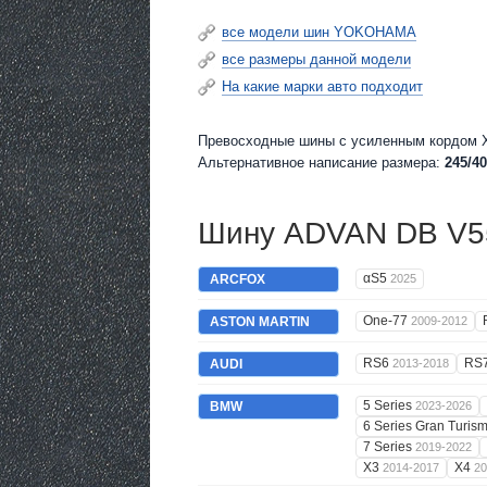
все модели шин YOKOHAMA
все размеры данной модели
На какие марки авто подходит
Превосходные шины c усиленным кордом X
Альтернативное написание размера:
245/40
Шину ADVAN DB V55
αS5
ARCFOX
2025
One-77
ASTON MARTIN
2009-2012
RS6
RS
AUDI
2013-2018
5 Series
BMW
2023-2026
6 Series Gran Turis
7 Series
2019-2022
X3
X4
2014-2017
20