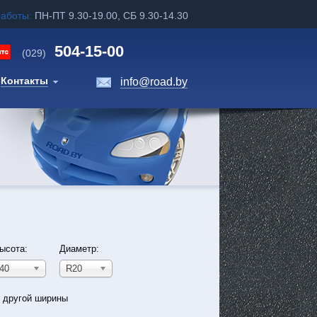
работы:
ПН-ПТ 9.30-19.00, СБ 9.30-14.30
504-15-00
(029)
Контакты
info@road.by
ысота:
Диаметр:
40
R20
ь другой ширины