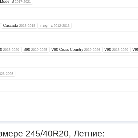
Model S
2017-2021
Cascada
Insignia
2013-2018
2012-2013
90
S90
V60 Cross Country
V90
V9
2016-2020
2020-2025
2019-2026
2016-2020
023-2025
змере 245/40R20, Летние: