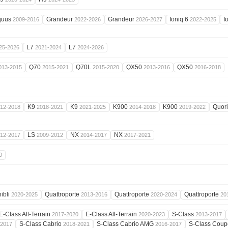
quus
Grandeur
Grandeur
Ioniq 6
I
2009-2016
2022-2026
2026-2027
2022-2025
L7
L7
25-2026
2021-2024
2024-2026
Q70
Q70L
QX50
QX50
013-2015
2015-2021
2015-2020
2013-2016
2016-2018
K9
K9
K900
K900
Quor
12-2018
2018-2021
2021-2025
2014-2018
2019-2022
LS
NX
NX
12-2017
2009-2012
2014-2017
2017-2021
0
ibli
Quattroporte
Quattroporte
Quattroporte
2020-2025
2013-2016
2020-2024
20
E-Class All-Terrain
E-Class All-Terrain
S-Class
2017-2020
2020-2023
2013-2017
S-Class Cabrio
S-Class Cabrio AMG
S-Class Cou
-2017
2018-2021
2016-2017