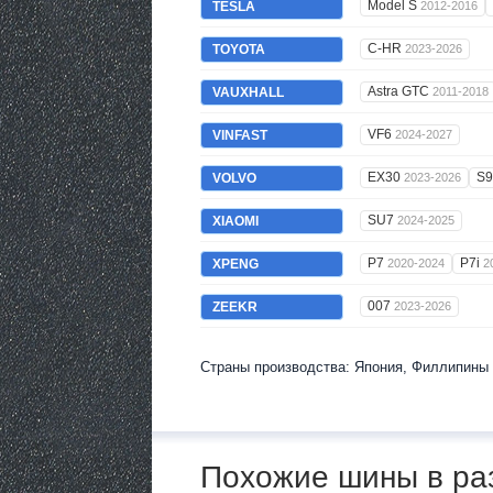
Model S
TESLA
2012-2016
C-HR
TOYOTA
2023-2026
Astra GTC
VAUXHALL
2011-2018
VF6
VINFAST
2024-2027
EX30
S
VOLVO
2023-2026
SU7
XIAOMI
2024-2025
P7
P7i
XPENG
2020-2024
2
007
ZEEKR
2023-2026
Страны производства: Япония, Филлипины
Похожие шины в ра