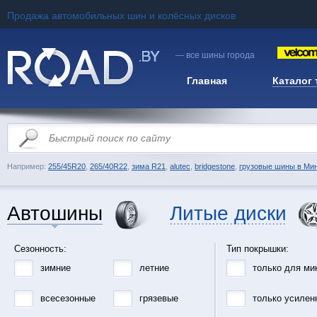
Продажа автомобильных шин и колёсных дисков
— все шины города
Главная
Каталог
Например:
255/45R20
,
265/40R22
,
зима R21
,
alutec
,
bridgestone
,
грузовые шины в Ми
Автошины
Литые диски
Сезонность:
Тип покрышки:
зимние
летние
только для ми
всесезонные
грязевые
только усилен