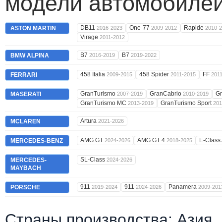
модели автомобилей
DB11
One-77
Rapide
ASTON MARTIN
2016-2023
2009-2012
2010-
Virage
2011-2012
B7
B7
BMW ALPINA
2016-2019
2019-2022
458 Italia
458 Spider
FF
FERRARI
2009-2015
2011-2015
201
GranTurismo
GranCabrio
G
MASERATI
2007-2019
2010-2019
GranTurismo MC
GranTurismo Sport
2013-2019
201
Artura
MCLAREN
2021-2026
AMG GT
AMG GT 4
E-Clas
MERCEDES-BENZ
2024-2026
2018-2025
SL-Class
MERCEDES-
2024-2026
MAYBACH
911
911
Panamera
PORSCHE
2019-2024
2024-2026
2009-201
Страны производства: Азия,