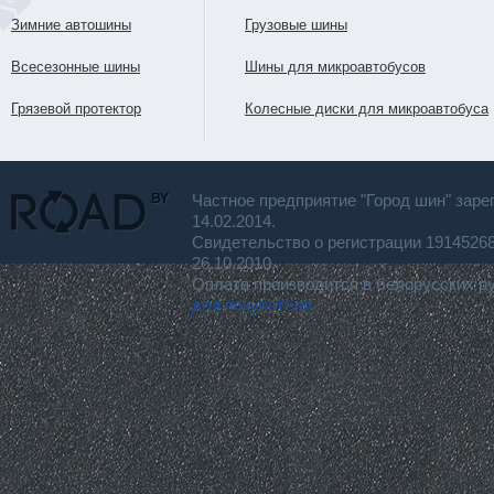
Зимние автошины
Грузовые шины
Всесезонные шины
Шины для микроавтобусов
Грязевой протектор
Колесные диски для микроавтобуса
Частное предприятие "Город шин" заре
14.02.2014.
Свидетельство о регистрации 191452
26.10.2010.
Оплата производится в белорусских р
для покупателя.