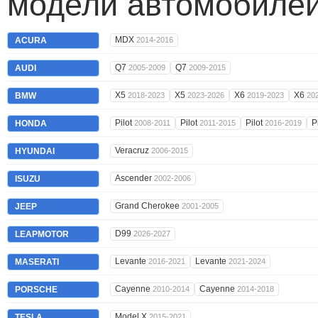
модели автомобилей
MDX
ACURA
2014-2016
Q7
Q7
AUDI
2005-2009
2009-2015
X5
X5
X6
X6
BMW
2018-2023
2023-2026
2019-2023
20
Pilot
Pilot
Pilot
P
HONDA
2008-2011
2011-2015
2016-2019
Veracruz
HYUNDAI
2006-2015
Ascender
ISUZU
2002-2006
Grand Cherokee
JEEP
2001-2005
D99
LEAPMOTOR
2026-2027
Levante
Levante
MASERATI
2016-2021
2021-2024
Cayenne
Cayenne
PORSCHE
2010-2014
2014-2018
Model X
TESLA
2015-2021