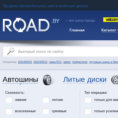
Продажа автомобильных шин и колёсных дисков
— все шины города
Главная
Каталог
Например:
255/45R20
,
265/40R22
,
зима R21
,
alutec
,
bridgestone
,
грузовые шины в Ми
Автошины
Литые диски
Сезонность:
Тип покрышки:
зимние
летние
только для ми
всесезонные
грязевые
только усилен